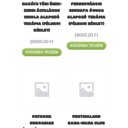
BAKÁTS TÉRI ÉNEK-
FERENCVÁROSI
ZENEI ÁLTALÁNOS
CSUDAFA ÓVODA
ISKOLA ALAPOZÓ
ALAPOZÓ TERÁPIA
TERÁPIA (FÉLHAVI
(FÉLHAVI BÉRLET)
BÉRLET)
18000,00
Ft
20000,00
Ft
KOSÁRBA TESZEM
KOSÁRBA TESZEM
PATRONA
VERTIKALAND
HUNGARIAE
BABA-MAMA KLUB