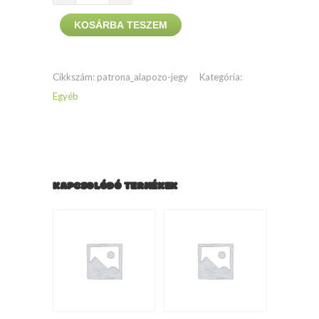
Hungariae
KOSÁRBA TESZEM
Általános
Iskola
Alapozó
Cikkszám:
patrona_alapozo-jegy
Kategória:
terápia
Egyéb
(Félhavi
bérlet)
mennyiség
KAPCSOLÓDÓ TERMÉKEK