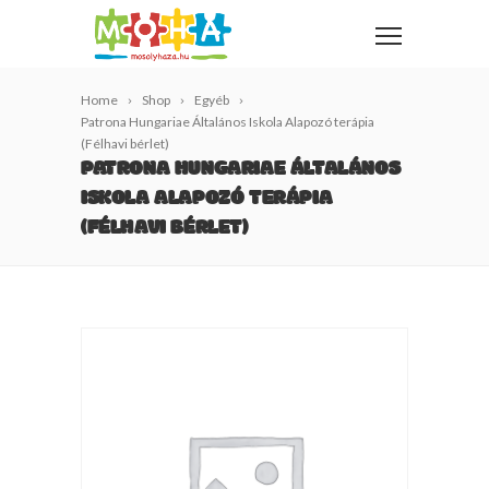
Home
Shop
Egyéb
Patrona Hungariae Általános Iskola Alapozó terápia
(Félhavi bérlet)
PATRONA HUNGARIAE ÁLTALÁNOS
ISKOLA ALAPOZÓ TERÁPIA
(FÉLHAVI BÉRLET)