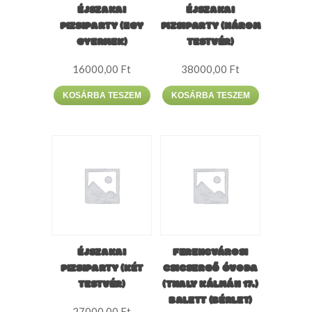
ÉJSZAKAI
ÉJSZAKAI
PIZSIPARTY (EGY
PIZSIPARTY (HÁROM
GYERMEK)
TESTVÉR)
16000,00
Ft
38000,00
Ft
KOSÁRBA TESZEM
KOSÁRBA TESZEM
ÉJSZAKAI
FERENCVÁROSI
PIZSIPARTY (KÉT
CSICSERGŐ ÓVODA
TESTVÉR)
(THALY KÁLMÁN 17.)
BALETT (BÉRLET)
27000,00
Ft