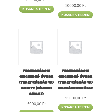
10000,00
Ft
KOSÁRBA TESZEM
KOSÁRBA TESZEM
FERENCVÁROSI
FERENCVÁROSI
CSICSERGŐ ÓVODA
CSICSERGŐ ÓVODA
(THALY KÁLMÁN 17.)
(THALY KÁLMÁN 17.)
BALETT (FÉLHAVI
MOZGÁSVIZSGÁLAT
BÉRLET)
13000,00
Ft
5000,00
Ft
KOSÁRBA TESZEM