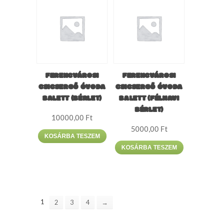
FERENCVÁROSI
FERENCVÁROSI
CSICSERGŐ ÓVODA
CSICSERGŐ ÓVODA
BALETT (BÉRLET)
BALETT (FÉLHAVI
BÉRLET)
10000,00
Ft
5000,00
Ft
KOSÁRBA TESZEM
KOSÁRBA TESZEM
1
2
3
4
→