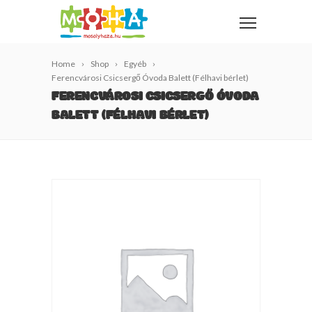
Home
Shop
Egyéb
Ferencvárosi Csicsergő Óvoda Balett (Félhavi bérlet)
FERENCVÁROSI CSICSERGŐ ÓVODA
BALETT (FÉLHAVI BÉRLET)