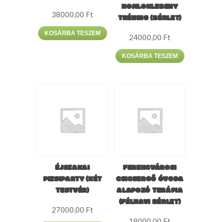
HOMLOKLEBENY
38000,00
Ft
TRÉNING (BÉRLET)
KOSÁRBA TESZEM
24000,00
Ft
KOSÁRBA TESZEM
ÉJSZAKAI
FERENCVÁROSI
PIZSIPARTY (KÉT
CSICSERGŐ ÓVODA
TESTVÉR)
ALAPOZÓ TERÁPIA
(FÉLHAVI BÉRLET)
27000,00
Ft
18000,00
Ft