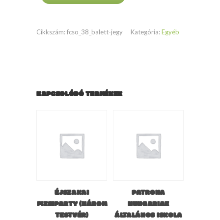
Balett
(Félhavi
Cikkszám:
fcso_38_balett-jegy
Kategória:
Egyéb
bérlet)
mennyiség
KAPCSOLÓDÓ TERMÉKEK
ÉJSZAKAI
PATRONA
PIZSIPARTY (HÁROM
HUNGARIAE
TESTVÉR)
ÁLTALÁNOS ISKOLA