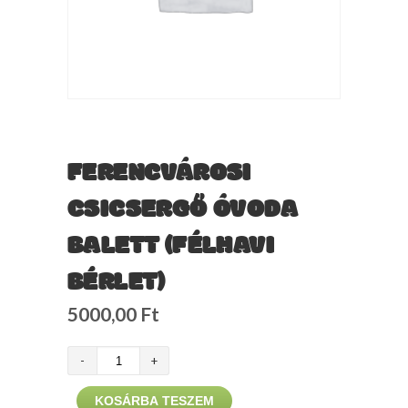
FERENCVÁROSI
CSICSERGŐ ÓVODA
BALETT (FÉLHAVI
BÉRLET)
5000,00
Ft
Ferencvárosi
Csicsergő
KOSÁRBA TESZEM
Óvoda