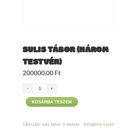
SULIS TÁBOR (HÁROM
TESTVÉR)
200000,00
Ft
Sulis
tábor
KOSÁRBA TESZEM
(Három
testvér)
mennyiség
Cikkszám:
sulis-tabor-3-testver
Kategória:
Egyéb