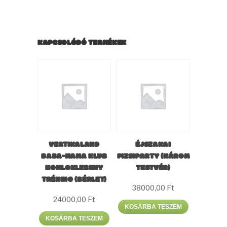
KAPCSOLÓDÓ TERMÉKEK
VERTIKALAND
ÉJSZAKAI
BABA-MAMA KLUB
PIZSIPARTY (HÁROM
HOMLOKLEBENY
TESTVÉR)
TRÉNING (BÉRLET)
38000,00
Ft
24000,00
Ft
KOSÁRBA TESZEM
KOSÁRBA TESZEM